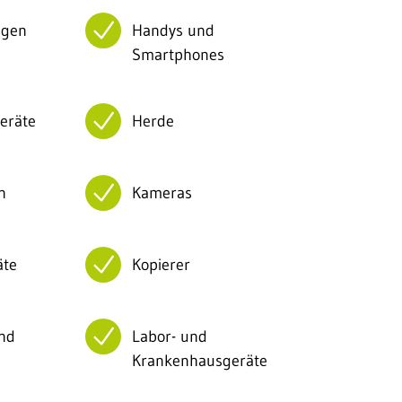
agen
Handys und
Smartphones
eräte
Herde
n
Kameras
äte
Kopierer
nd
Labor- und
Krankenhausgeräte