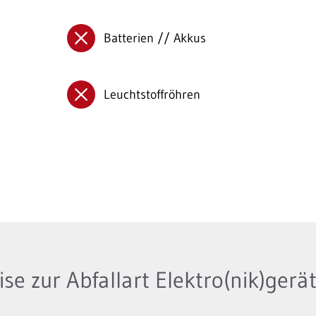
Batterien // Akkus
Leuchtstoffröhren
se zur Abfallart Elektro(nik)gerä