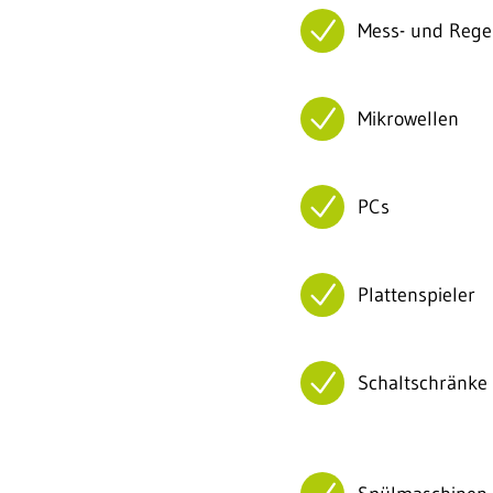
Mess- und Rege
Mikrowellen
PCs
Plattenspieler
Schaltschränke