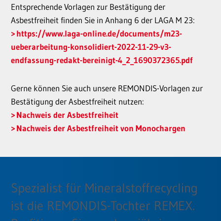
Entsprechende Vorlagen zur Bestätigung der
Asbestfreiheit finden Sie in Anhang 6 der LAGA M 23:
https://www.laga-online.de/documents/m23-
ueberarbeitung-konsolidiert-2022-11-29-v3-
endfassung-redakt-bereinigt-4_2_1690372365.pdf
Gerne können Sie auch unsere REMONDIS-Vorlagen zur
Bestätigung der Asbestfreiheit nutzen:
Nachweis der Asbestfreiheit
Nachweis der Asbestfreiheit von Monochargen
Spezialist für Mineralstoffrecycling
ist die REMONDIS-Tochter REMEX.