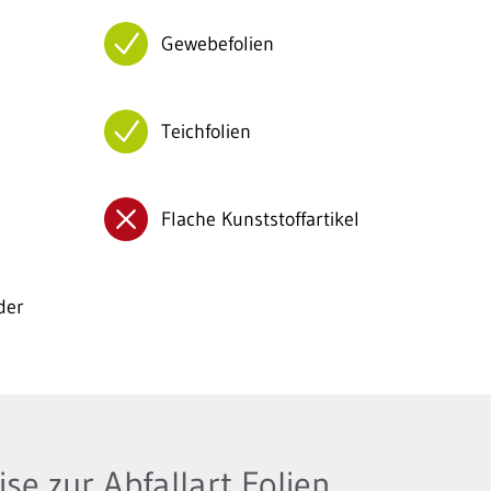
Gewebefolien
Teichfolien
Flache Kunststoffartikel
der
se zur Abfallart Folien