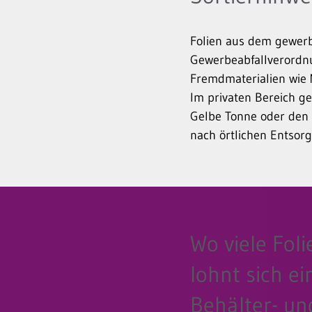
Folien aus dem gewerb
Gewerbeabfallverordnu
Fremdmaterialien wie 
Im privaten Bereich ge
Gelbe Tonne oder den G
nach örtlichen Entso
Wo viele Foli
lohnt sich ei
Behälter- un