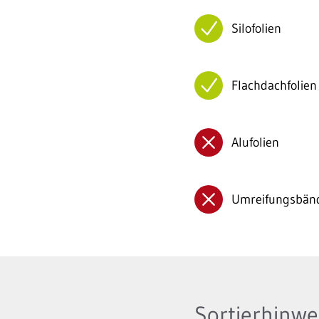
Silofolien
Flachdachfolien
Alufolien
Umreifungsbän
Sortierhinwei