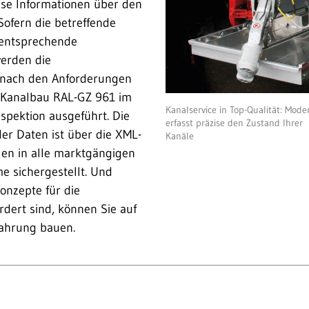
ise Informationen über den
Sofern die betreffende
 entsprechende
werden die
 nach den Anforderungen
 Kanalbau RAL-GZ 961 im
Kanalservice in Top-Qualität: Mo
spektion ausgeführt. Die
erfasst präzise den Zustand Ihrer
der Daten ist über die XML-
Kanäle
len in alle marktgängigen
e sichergestellt. Und
nzepte für die
rdert sind, können Sie auf
fahrung bauen.