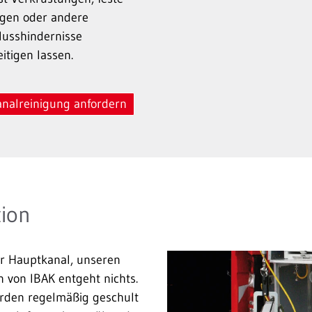
gen oder andere
lusshindernisse
itigen lassen.
analreinigung anfordern
tion
r Hauptkanal, unseren
von IBAK entgeht nichts.
rden regelmäßig geschult