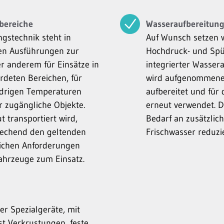
zbereiche
Wasseraufbereitung
gstechnik steht in
Auf Wunsch setzen w
hen Ausführungen zur
Hochdruck- und Spü
r anderem für Einsätze in
integrierter Wassera
rdeten Bereichen, für
wird aufgenommene
edrigen Temperaturen
aufbereitet und für
r zugängliche Objekte.
erneut verwendet. 
t transportiert wird,
Bedarf an zusätzlic
echend den geltenden
Frischwasser reduzi
lichen Anforderungen
ahrzeuge zum Einsatz.
er Spezialgeräte, mit
st Verkrustungen, feste