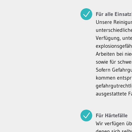
Für alle Einsat
Unsere Reinigun
unterschiedlic
Verfügung, unte
explosionsgefäh
Arbeiten bei ni
sowie für schwe
Sofern Gefahrgu
kommen entspr
gefahrgutrecht
ausgestattete F
Für Härtefälle
Wir verfügen üb
denen sich selb