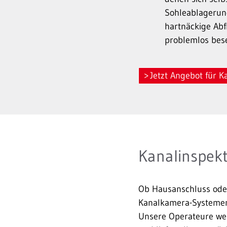
Sohleablagerun
hartnäckige Abf
problemlos bese
Jetzt Angebot für K
Kanalinspek
Ob Hausanschluss ode
Kanalkamera-Systemen 
Unsere Operateure we