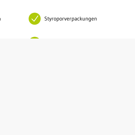
n
Styroporverpackungen
der
Joghurtbecher und
Joghurtdeckel
hen
Getränkekartons
PET-Flaschen
Konservengläser