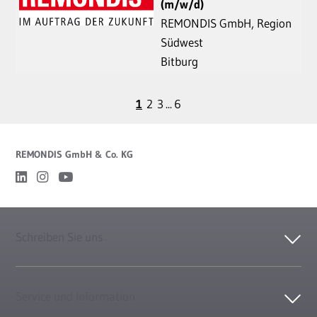
(m/w/d)
REMONDIS GmbH, Region
Südwest
Bitburg
1
2
3
...
6
REMONDIS GmbH & Co. KG
Schreiben Sie uns
Service und Information